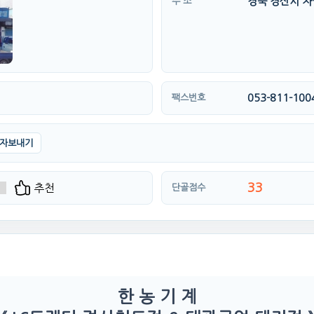
경북 경산시 자
주 소
053-811-100
팩스번호
자보내기
33
추천
단골점수
한 농 기 계