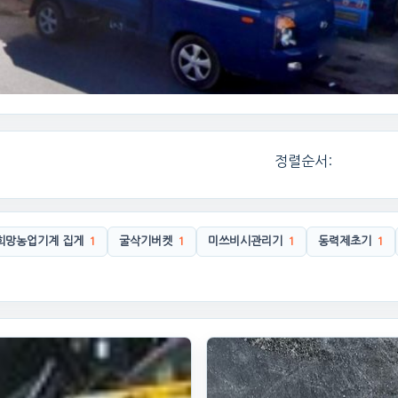
정렬순서:
희망농업기계 집게
1
굴삭기버켓
1
미쓰비시관리기
1
동력제초기
1