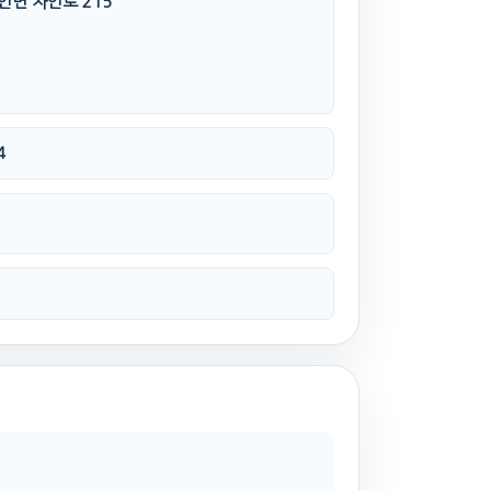
인면 자인로 215
4