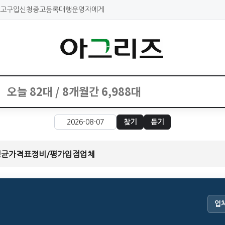
고구입신청
중고등록대행
운영자에게
찾기
듣기
평균가격표
정비/평가
입점업체
업