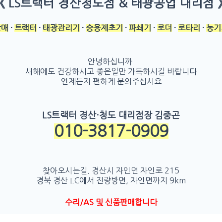
《 LS트랙터 경산청도점 & 태광공업 대리점 
판매
·
트랙터
·
태광관리기
·
승용제초기
·
파쇄기
·
로더
·
로타리
·
농기
안녕하십니까
새해에도 건강하시고 좋은일만 가득하시길 바랍니다
언제든지 편하게 문의주십시요
LS트랙터 경산·청도 대리점장 김중곤
010-3817-0909
찾아오시는길. 경산시 자인면 자인로 215
경북 경산 I.C에서 진량방면, 자인면까지 9km
수리/AS 및 신품판매합니다