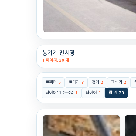
농기계 전시장
1 페이지, 20 대
트랙터
5
로타리
3
쟁기
2
파쇄기
2
타이어11.2ㅡ24
1
타이어
1
합 계
20