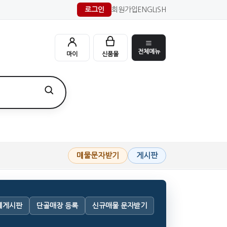
로그인
회원가입
ENGLISH
전체메뉴
마이
신품몰
매물문자받기
게시판
체게시판
단골매장 등록
신규매물 문자받기