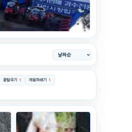
콩탈곡기
1
재융파쇄기
1